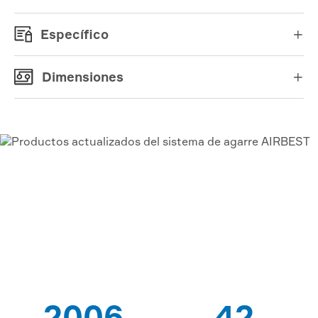
Específico

Dimensiones

VACÍO AIRBEST-LEADING
PROVEEDOR DE
SOLUCIONES
2006
42