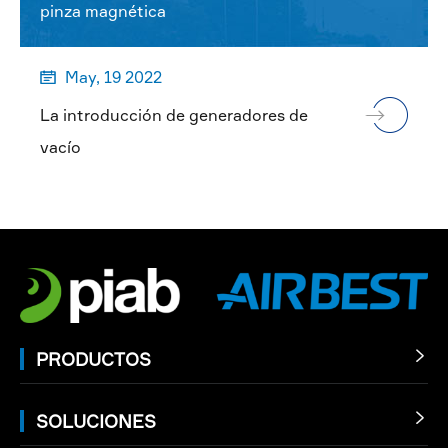
pinza magnética
May, 19 2022

La introducción de generadores de
vacío
PRODUCTOS

SOLUCIONES
