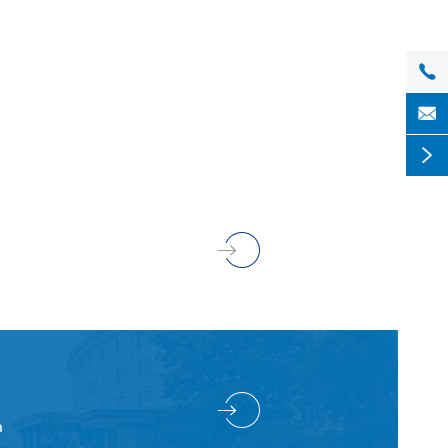
MORE




a