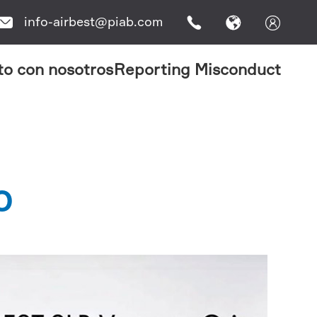
info-airbest@piab.com




to con nosotros
Reporting Misconduct
O