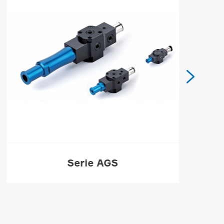

Serie AGS