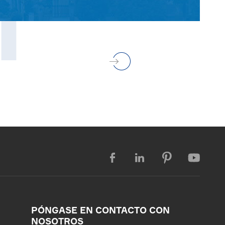
T




PÓNGASE EN CONTACTO CON
NOSOTROS