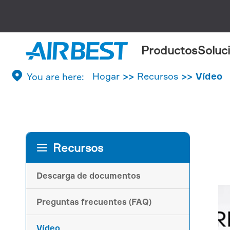
Productos
Soluc

Hogar
Recursos
Vídeo
Recursos

Descarga de documentos
Preguntas frecuentes (FAQ)
Vídeo