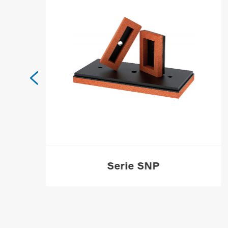

Serie SNP