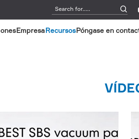

iones
Empresa
Recursos
Póngase en contac
VÍDE