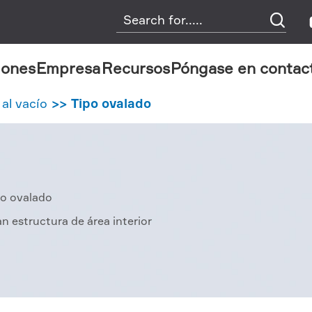

iones
Empresa
Recursos
Póngase en contac
 al vacío
Tipo ovalado
po ovalado
n estructura de área interior