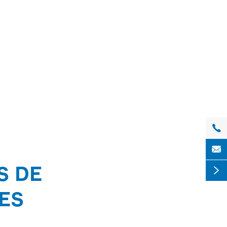


S DE

ES