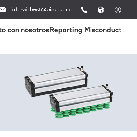
info-airbest@piab.com




to con nosotros
Reporting Misconduct