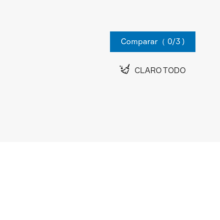
Comparar（
0
/3 )

CLARO TODO