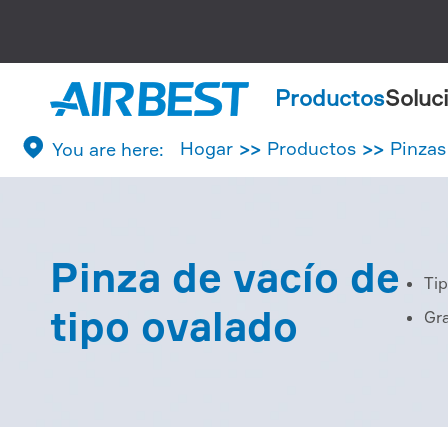
Productos
Soluc

Hogar
Productos
Pinzas
Pinza de vacío de
Ti
tipo ovalado
Gra