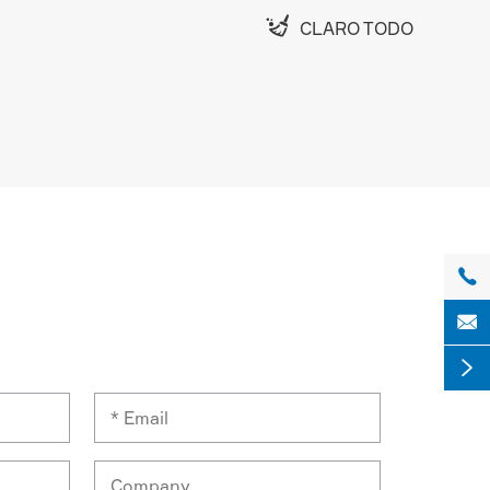

CLARO TODO


