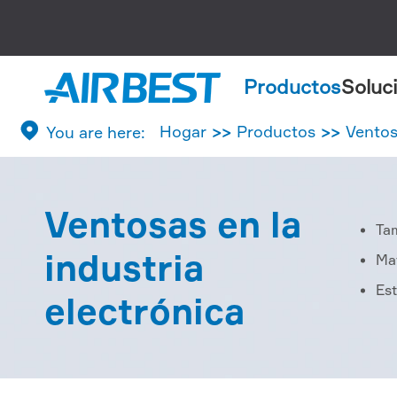
Productos
Soluc

Hogar
Productos
Vento
Ventosas en la
Ta
industria
Mat
Es
electrónica