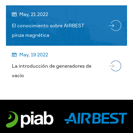
May, 21 2022

El conocimiento sobre AIRBEST
pinza magnética
May, 19 2022

La introducción de generadores de
vacío