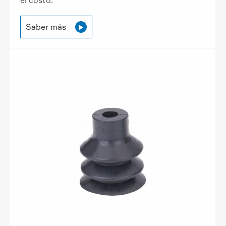
el costo.
Saber más
