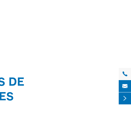

S DE

ES
