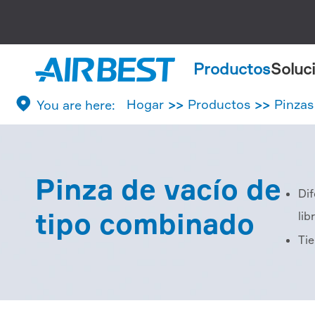
Productos
Soluc

Hogar
Productos
Pinzas
Pinza de vacío de
Di
tipo combinado
li
Ti