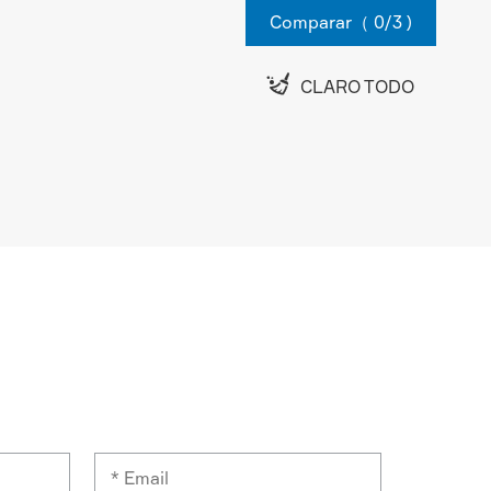
Comparar（
0
/3 )

CLARO TODO