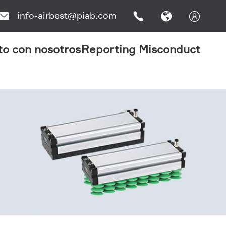
info-airbest@piab.com




to con nosotros
Reporting Misconduct