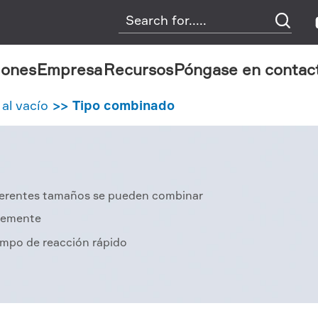

iones
Empresa
Recursos
Póngase en contac
 al vacío
Tipo combinado
ferentes tamaños se pueden combinar
bremente
empo de reacción rápido