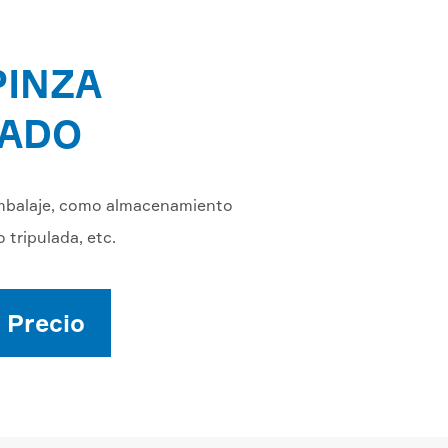
PINZA
NADO
l embalaje, como almacenamiento
 tripulada, etc.
 Precio