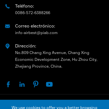
Teléfono:

0086-572-6388266
Correo electrónico:

info-airbest@piab.com
Dirección:

No.809 Chang Xing Avenue, Chang Xing
Economic Development Zone, Hu Zhou City,
Zhejiang Province, China.




Derechos de Autor ©
AIRBEST (CHANGXING)
We use cookies to offer you a better browsing