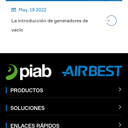
May, 19 2022

La introducción de generadores de
vacío
PRODUCTOS

SOLUCIONES

ENLACES RÁPIDOS
